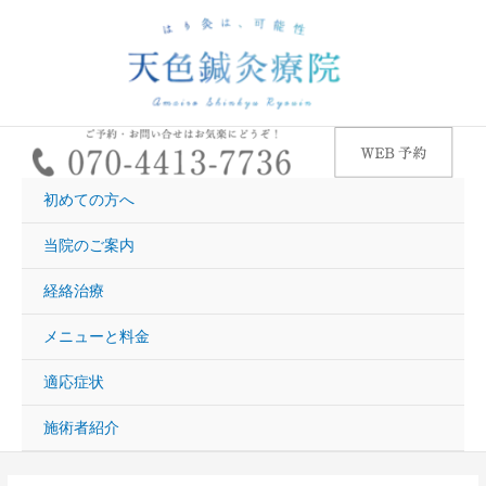
内
容
を
ス
キ
ッ
プ
初めての方へ
当院のご案内
経絡治療
メニューと料金
適応症状
施術者紹介