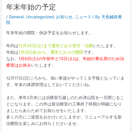
年末年始の予定
/
General
,
Uncategorized
,
お知らせ
,
ニュース
/ By
天色鍼灸療
院
年末年始の開院・休診予定をお知らせします。
年内は
12月30日(土)まで通常どおり受付・治療
いたします。
年始は
1月5日(金)から、通常どおりの開院
です。
なお、
1月6日(土)の午前中と13日(土)は、年始行事出席のため治
療室はお休み
いたします。
12月17日(日)ごろから、強い寒波がやってくる予報となっていま
す。年末の体調管理はしておいてくださいね。
また、来年2月末には治療室引越しのため津山院を一旦閉じるこ
とになります。この件は新治療室の工事終了時期が明確になり
ましたらあらためてお知らせをいたします。
多くの方にご迷惑をおかけいたしますが、リニューアルする新
治療院を楽しみにお待ちくださいませ。