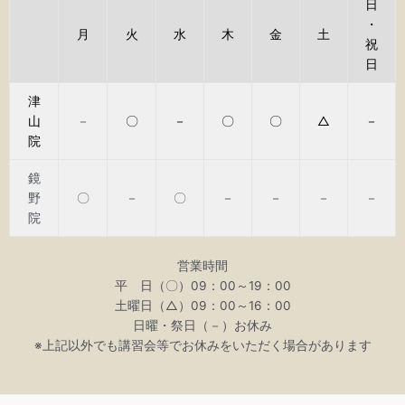
日
・
月
火
水
木
金
土
祝
日
津
山
－
〇
－
〇
〇
△
－
院
鏡
野
〇
－
〇
－
－
－
－
院
営業時間
平 日（〇）09：00～19：00
土曜日（△）09：00～16：00
日曜・祭日（－）お休み
※上記以外でも講習会等でお休みをいただく場合があります