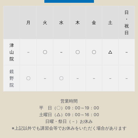
日
・
月
火
水
木
金
土
祝
日
津
山
－
〇
－
〇
〇
△
－
院
鏡
野
〇
－
〇
－
－
－
－
院
営業時間
平 日（〇）09：00～19：00
土曜日（△）09：00～16：00
日曜・祭日（－）お休み
※上記以外でも講習会等でお休みをいただく場合があります