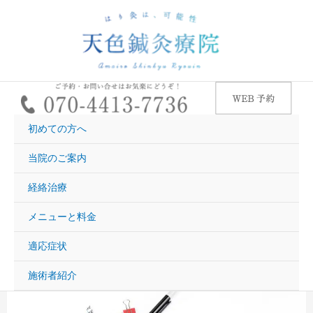
内
容
を
ス
キ
ッ
プ
初めての方へ
当院のご案内
経絡治療
メニューと料金
適応症状
施術者紹介