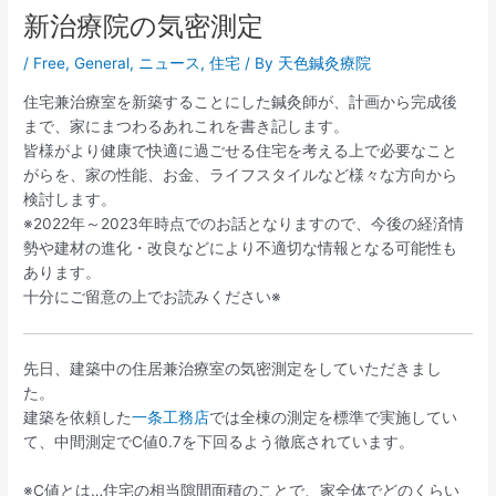
新治療院の気密測定
/
Free
,
General
,
ニュース
,
住宅
/ By
天色鍼灸療院
住宅兼治療室を新築することにした鍼灸師が、計画から完成後
まで、家にまつわるあれこれを書き記します。
皆様がより健康で快適に過ごせる住宅を考える上で必要なこと
がらを、家の性能、お金、ライフスタイルなど様々な方向から
検討します。
※2022年～2023年時点でのお話となりますので、今後の経済情
勢や建材の進化・改良などにより不適切な情報となる可能性も
あります。
十分にご留意の上でお読みください※
先日、建築中の住居兼治療室の気密測定をしていただきまし
た。
建築を依頼した
一条工務店
では全棟の測定を標準で実施してい
て、中間測定でC値0.7を下回るよう徹底されています。
※C値とは…住宅の相当隙間面積のことで、家全体でどのくらい