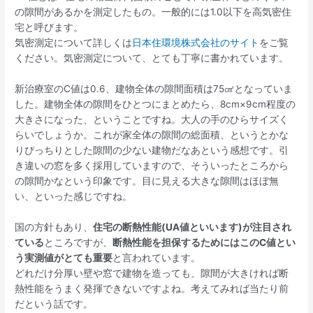
の隙間があるかを測定したもの。一般的には1.0以下を高気密住
宅と呼びます。
気密測定について詳しくは
日本住環境株式会社のサイト
をご覧
ください。気密測定について、とても丁寧に書かれています。
新治療室のC値は0.6、建物全体の隙間面積は75㎠となっていま
した。建物全体の隙間をひとつにまとめたら、8cm×9cm程度の
大きさになった、ということですね。大人の手のひらサイズく
らいでしょうか。これが家全体の隙間の総面積、というとかな
りぴっちりとした隙間の少ない建物だなあという感想です。引
き違いの窓を多く採用していますので、そういったところから
の隙間かなという印象です。目に見える大きな隙間はほぼ無
い、といった感じですね。
国の方針もあり、
住宅の断熱性能(UA値といいます)が注目され
ている
ところですが、
断熱性能を担保するためにはこのC値とい
う実測値がとても重要
と言われています。
どれだけ分厚い壁や窓で建物を造っても、隙間が大きければ断
熱性能をうまく発揮できないですよね。考えてみれば当たり前
だという話です。