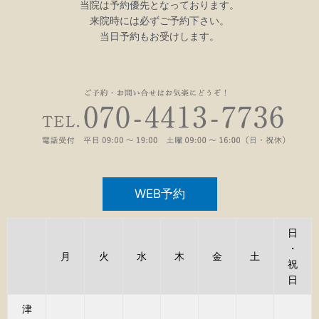
当院は予約優先となっております。
来院時には必ずご予約下さい。
当日予約もお受けします。
WEB予約
日
・
月
火
水
木
金
土
祝
日
津