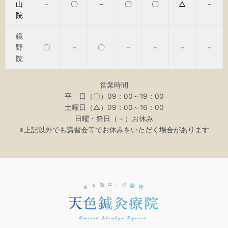
山
－
〇
－
〇
〇
△
－
院
鏡
野
〇
－
〇
－
－
－
－
院
営業時間
平 日（〇）09：00～19：00
土曜日（△）09：00～16：00
日曜・祭日（－）お休み
※上記以外でも講習会等でお休みをいただく場合があります