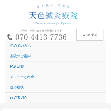
内
容
を
ス
キ
ッ
プ
初めての方へ
当院のご案内
経絡治療
メニューと料金
適応症状
施術者紹介