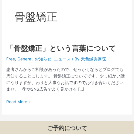
骨盤矯正
「骨盤矯正」という言葉について
「骨
盤
Free
,
General
,
お知らせ
,
ニュース
/ By
天色鍼灸療院
矯
正」
患者さんからご相談があったので、せっかくならとブログでも
と
周知することにします。 骨盤矯正についてです。少し細かい話
い
になりますが、わりと大事なお話ですのでお付き合いください
う
ませ。 街やSNS広告でよく見かける […]
言
葉
Read More »
に
つ
い
て
ご予約について