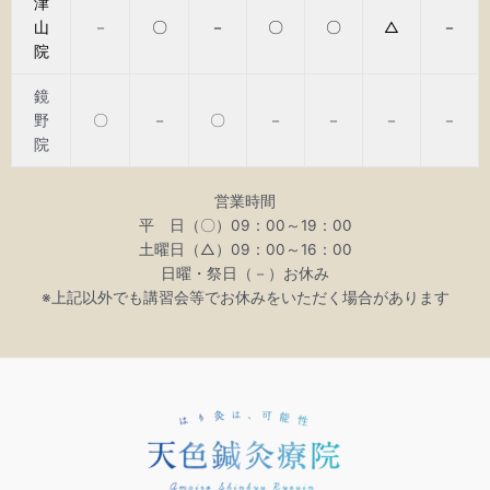
津
山
－
〇
－
〇
〇
△
－
院
鏡
野
〇
－
〇
－
－
－
－
院
営業時間
平 日（〇）09：00～19：00
土曜日（△）09：00～16：00
日曜・祭日（－）お休み
※上記以外でも講習会等でお休みをいただく場合があります