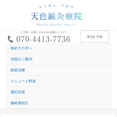
内
容
を
ス
キ
ッ
プ
初めての方へ
当院のご案内
経絡治療
メニューと料金
適応症状
施術者紹介