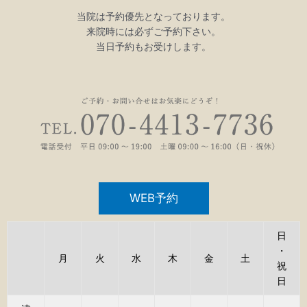
当院は予約優先となっております。
来院時には必ずご予約下さい。
当日予約もお受けします。
WEB予約
日
・
月
火
水
木
金
土
祝
日