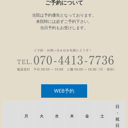
ご予約について
の
す
当院は予約優先となっております。
す
来院時には必ずご予約下さい。
め
当日予約もお受けします。
WEB予約
日
・
月
火
水
木
金
土
祝
日