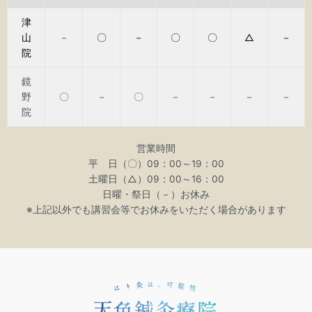
津
山
－
〇
－
〇
〇
△
－
院
鏡
野
〇
－
〇
－
－
－
－
院
営業時間
平 日（〇）09：00～19：00
土曜日（△）09：00～16：00
日曜・祭日（－）お休み
※上記以外でも講習会等でお休みをいただく場合があります