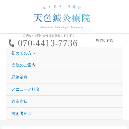
内
容
を
ス
キ
ッ
プ
初めての方へ
当院のご案内
経絡治療
メニューと料金
適応症状
施術者紹介