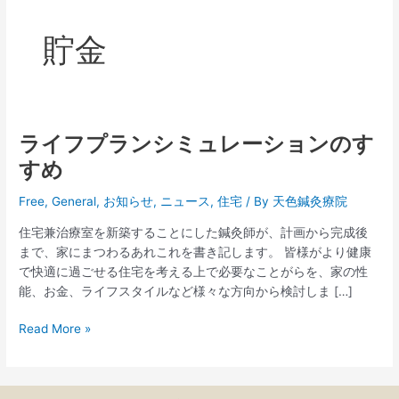
貯金
ライフプランシミュレーションのす
ラ
イ
すめ
フ
プ
Free
,
General
,
お知らせ
,
ニュース
,
住宅
/ By
天色鍼灸療院
ラ
住宅兼治療室を新築することにした鍼灸師が、計画から完成後
ン
まで、家にまつわるあれこれを書き記します。 皆様がより健康
シ
で快適に過ごせる住宅を考える上で必要なことがらを、家の性
ミ
能、お金、ライフスタイルなど様々な方向から検討しま […]
ュ
レ
Read More »
ー
シ
ョ
ン