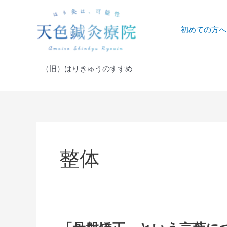
内
容
を
初めての方へ
ス
キ
ッ
（旧）はりきゅうのすすめ
プ
整体
「骨