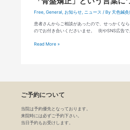
「骨盤矯正」という言葉に
盤
Free
,
General
,
お知らせ
,
ニュース
/ By
天色鍼灸
矯
正」
患者さんからご相談があったので、せっかくなら
と
のでお付き合いくださいませ。 街やSNS広告でよ
い
う
Read More »
言
葉
に
つ
い
て
ご予約について
当院は予約優先となっております。
来院時には必ずご予約下さい。
当日予約もお受けします。