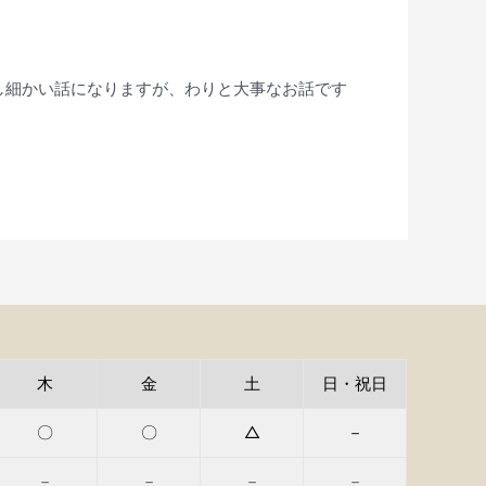
し細かい話になりますが、わりと大事なお話です
木
金
土
日・祝日
〇
〇
△
－
－
－
－
－