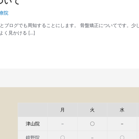
ついて
療院
とブログでも周知することにします。 骨盤矯正についてです。少
く見かける […]
月
火
水
津山院
－
〇
－
鏡野院
〇
－
〇