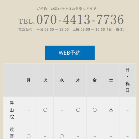
WEB予約
日
・
月
火
水
木
金
土
祝
日
津
山
－
〇
－
〇
〇
△
－
院
鏡
野
〇
－
〇
－
－
－
－