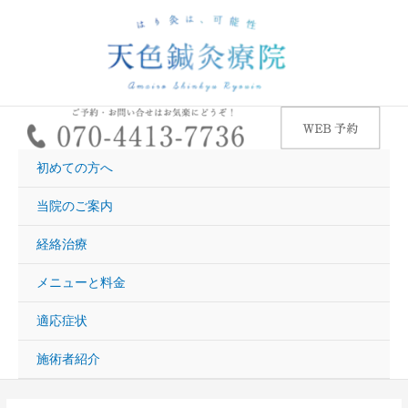
内
容
を
ス
キ
ッ
プ
初めての方へ
当院のご案内
経絡治療
メニューと料金
適応症状
施術者紹介